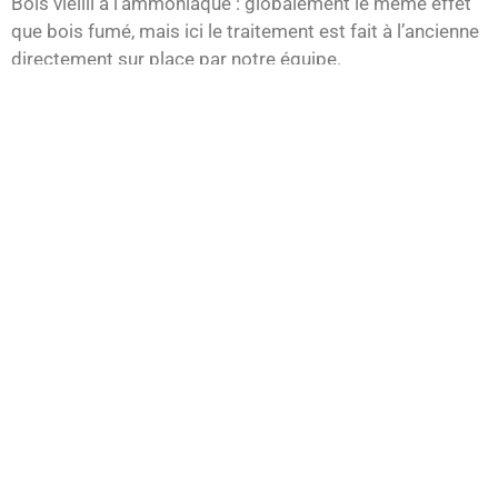
Bois vieilli à l’ammoniaque : globalement le même effet
que bois fumé, mais ici le traitement est fait à l’ancienne
directement sur place par notre équipe.
N’hésitez pas à nous suivre sur
Facebook
pour vous inspirez
de nos réalisations.
085 31 37 78
info@parquet-beaudry.be
mentions légales
et
politique de retours et de remboursement
Tva : BE0449.988.047
Tous droits réservés. Parquet Beaudry 2024.