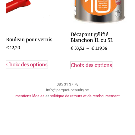
Décapant gélifié
Rouleau pour vernis
Blanchon 1L ou 5L
€
12,20
€
33,52
–
€
139,38
Choix des options
Choix des options
085 31 37 78
info@parquet-beaudry.be
mentions légales
et
politique de retours et de remboursement
Tva : BE0449.988.047
Tous droits réservés. Parquet Beaudry 2024.