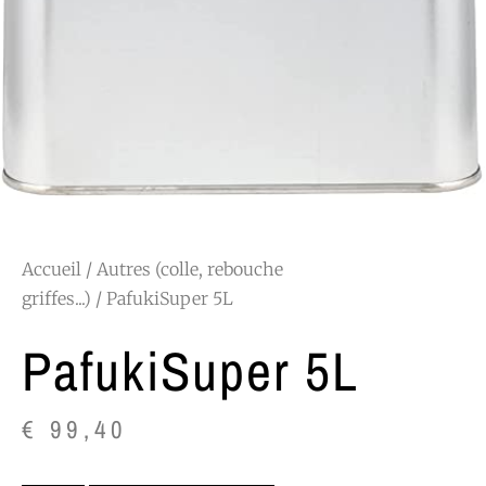
Accueil
/
Autres (colle, rebouche
griffes...)
/ PafukiSuper 5L
PafukiSuper 5L
€
99,40